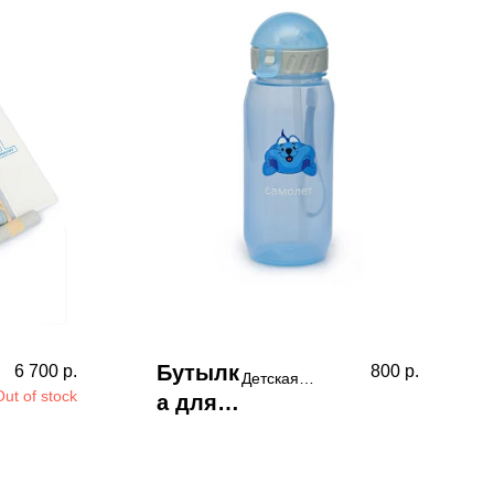
Бутылк
6 700
р.
800
р.
Детская
Out of stock
а для
пластикова
я бутылочка
игр на
с
свежем
силиконово
воздух