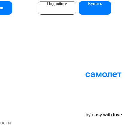
й трубочкой
Подробнее
Купить
е
ии
by easy with love
ости