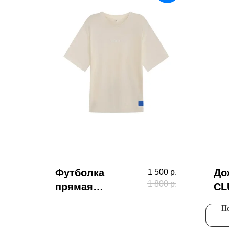
Футболка
До
1 500
р.
1 800
р.
прямая
CL
Самолет,
По
молочная