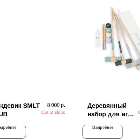
ждевик SMLT
Деревянный
8 000
р.
Out of stock
UB
набор для игры
в крокет
дробнее
Подробнее
Самолет