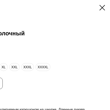
молочный
XL
XXL
XXXL
XXXXL
егулируемым капюшоном на шнурке. Длинные рукава,