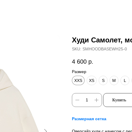
Худи Самолет, 
SKU:
SMHOODBASEWH25-0
4 600
р.
Размер
XXS
XS
S
M
L
Купить
Размерная сетка
Оверсайз худи с начесом с р