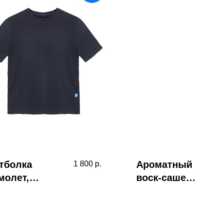
тболка
Ароматный
1 800
р.
молет,
воск-саше
мно-синяя
"Чистый
хлопок",
Самолет