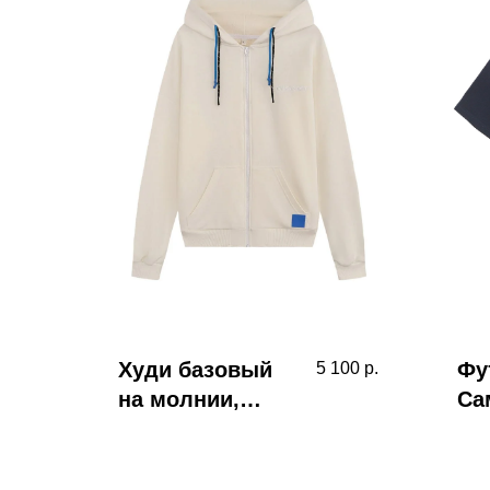
Худи базовый
Фу
5 100
р.
на молнии,
Са
молочный
те