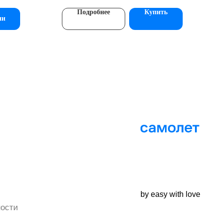
й трубочкой
е
Подробнее
Купить
ии
by easy with love
ости