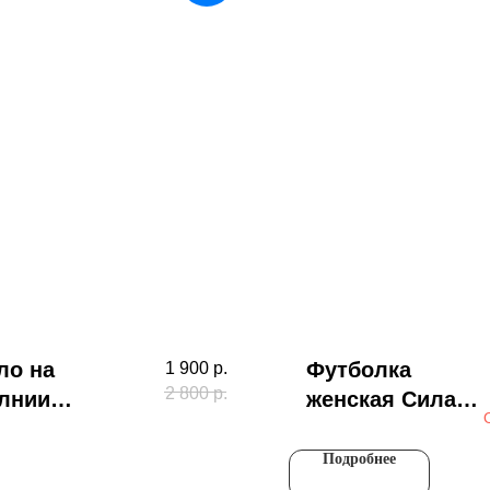
ло на
Футболка
1 900
р.
2 800
р.
лнии
женская Сила
молет,
черная
рный
Подробнее