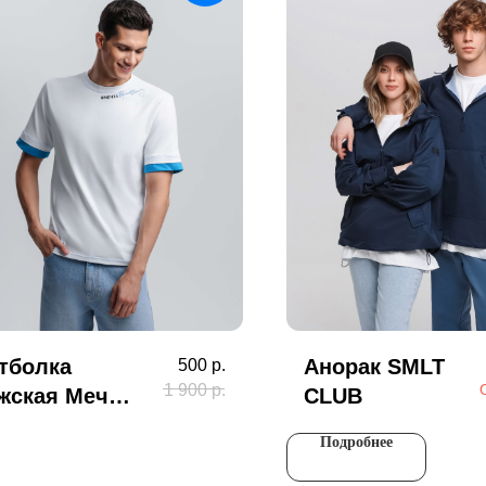
тболка
Анорак SMLT
500
р.
1 900
р.
жская Мечта
CLUB
лая
Подробнее