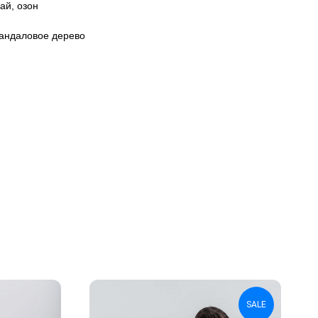
ай, озон
сандаловое дерево
SALE