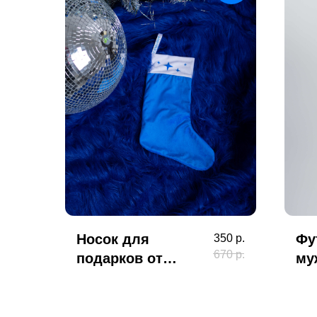
Носок для
Фу
350
р.
670
р.
подарков от
му
тайного Санты
бе