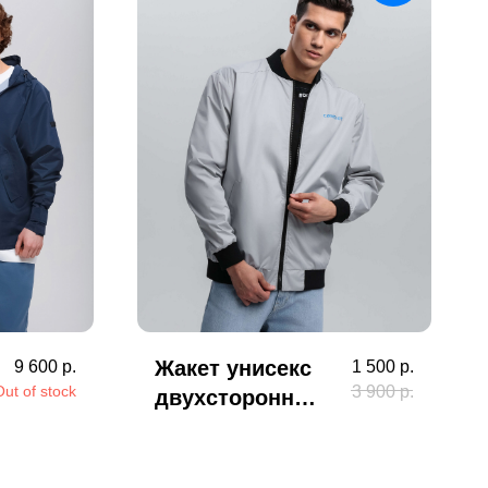
Жакет унисекс
9 600
р.
1 500
р.
3 900
р.
Out of stock
двухсторонний
Свобода