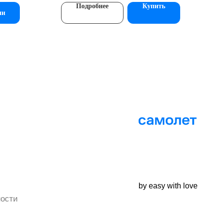
Подробнее
Купить
ии
by easy with love
ости