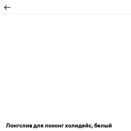
Лонгслив для лооонг холидейс, белый